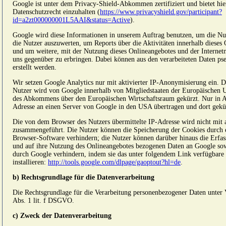
Google ist unter dem Privacy-Shield-Abkommen zertifiziert und bietet hie
Datenschutzrecht einzuhalten (
https://www.privacyshield.gov/participant?
id=a2zt000000001L5AAI&status=Active
).
Google wird diese Informationen in unserem Auftrag benutzen, um die Nu
die Nutzer auszuwerten, um Reports über die Aktivitäten innerhalb diese
und um weitere, mit der Nutzung dieses Onlineangebotes und der Internet
uns gegenüber zu erbringen. Dabei können aus den verarbeiteten Daten p
erstellt werden.
Wir setzen Google Analytics nur mit aktivierter IP-Anonymisierung ein. D
Nutzer wird von Google innerhalb von Mitgliedstaaten der Europäischen U
des Abkommens über den Europäischen Wirtschaftsraum gekürzt. Nur in A
Adresse an einen Server von Google in den USA übertragen und dort gekü
Die von dem Browser des Nutzers übermittelte IP-Adresse wird nicht mit
zusammengeführt. Die Nutzer können die Speicherung der Cookies durch e
Browser-Software verhindern; die Nutzer können darüber hinaus die Erfas
und auf ihre Nutzung des Onlineangebotes bezogenen Daten an Google sow
durch Google verhindern, indem sie das unter folgendem Link verfügbare
installieren:
http://tools.google.com/dlpage/gaoptout?hl=de
.
b) Rechtsgrundlage für die Datenverarbeitung
Die Rechtsgrundlage für die Verarbeitung personenbezogener Daten unter 
Abs. 1 lit. f DSGVO.
c) Zweck der Datenverarbeitung